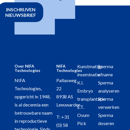
INSCHRIJVEN
NIEUWSBRIEF
Over NIFA
NIFA
Kunstmatige
Sperma
Technologies
Technologies
inseminatie
afname
NIFA
Pallasweg
K.I.
Sperma
Technologies,
22
Embryo
analyseren
opgericht in 1948,
8938 AS
transplantatie
Sperma
is al decennia een
Leeuwarden
E.T.
verwerken
betrouwbare naam
Ovum
Sperma
T:
+31
in reproductieve
Pick
doseren
(0) 58
technologie. Sinds