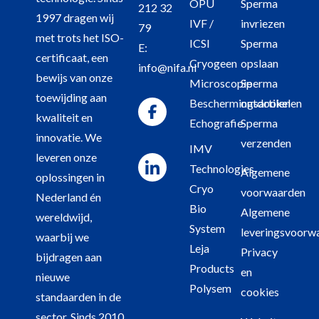
OPU
Sperma
212 32
1997 dragen wij
IVF /
invriezen
79
met trots het ISO-
ICSI
Sperma
E:
certificaat, een
Cryogeen
opslaan
info@nifa.nl
bewijs van onze
Microscopie
Sperma
toewijding aan
Beschermingsartikelen
ontdooien
kwaliteit en
Echografie
Sperma
innovatie. We
verzenden
IMV
leveren onze
Technologies
Algemene
oplossingen in
Cryo
voorwaarden
Nederland én
Bio
Algemene
wereldwijd,
System
leveringsvoorw
waarbij we
Leja
Privacy
bijdragen aan
Products
en
nieuwe
Polysem
cookies
standaarden in de
sector. Sinds 2010