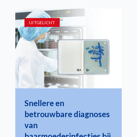
UITGELICHT
Snellere en
betrouwbare diagnoses
van
baarmoederinfecties bij