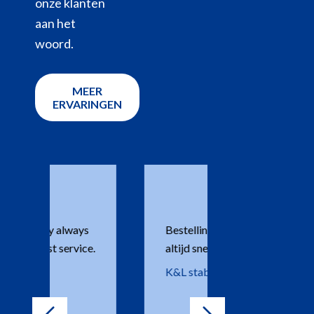
onze klanten
aan het
woord.
MEER
ERVARINGEN
Bestellingen worden
Super vriend
.
altijd snel geleverd.
probleem w
opgelost. I
K&L stables
beantwoord
Gérard