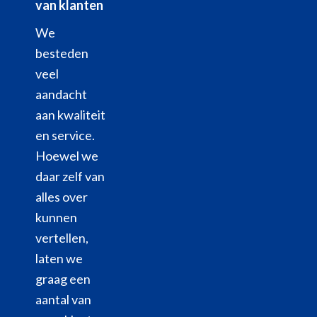
van klanten
We
besteden
veel
aandacht
aan kwaliteit
en service.
Hoewel we
daar zelf van
alles over
kunnen
vertellen,
laten we
graag een
aantal van