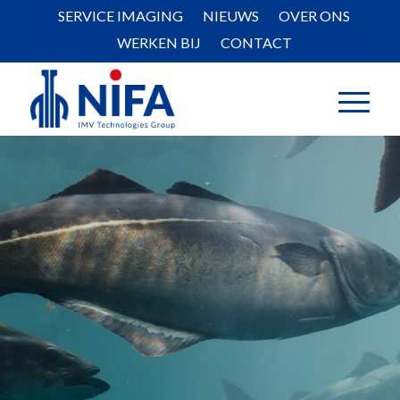
SERVICE IMAGING
NIEUWS
OVER ONS
WERKEN BIJ
CONTACT
OVERIG
Naast onze hoofdcategorieën bieden we
ook oplossingen voor dieren die niet
expliciet worden uitgelicht. Met ons
uitgebreide assortiment aan