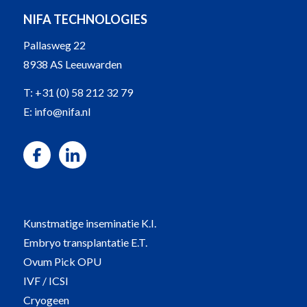
NIFA TECHNOLOGIES
Pallasweg 22
8938 AS Leeuwarden
T:
+31 (0) 58 212 32 79
E:
info@nifa.nl
Kunstmatige inseminatie K.I.
Embryo transplantatie E.T.
Ovum Pick OPU
IVF / ICSI
Cryogeen