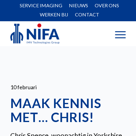
SERVICE IMAGING
NIEUWS
OVER ONS
WERKEN BIJ
CONTACT
10 februari
MAAK KENNIS
MET… CHRIS!
Chris Spence, woonachtig in Yorkshire