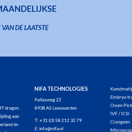
 MAANDELIJKSE
 VAN DE LAATSTE
NIFA TECHNOLOGIES
Kunstmatig
Embryo tra
Pallasweg 22
Ovum Pic
97 dragen
8938 AS Leeuwarden
IVF / ICSI
ijding aan
T:
+31 (0) 58 212 32 79
Cryogeen
derland én
E:
info@nifa.nl
Microscop