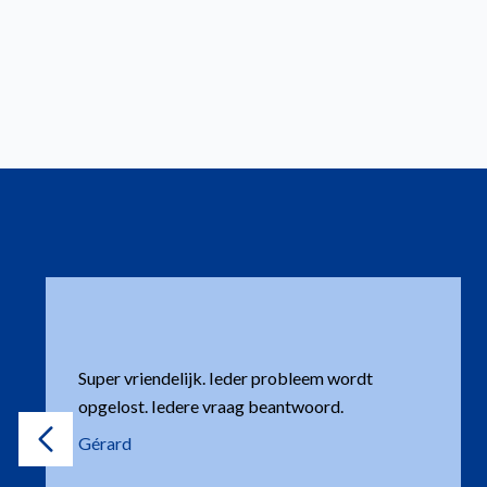
Deskundig en snel antwoord bij vragen. Uiterst
vriendelijk altijd.
GELRE Dierenartsen