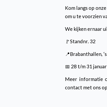
Kom langs op onze 
om u te voorzien v
We kijken ernaar u
🚩Standnr. 32
📍Brabanthallen, 
📅 28 t/m 31 janua
Meer informatie 
contact met ons o