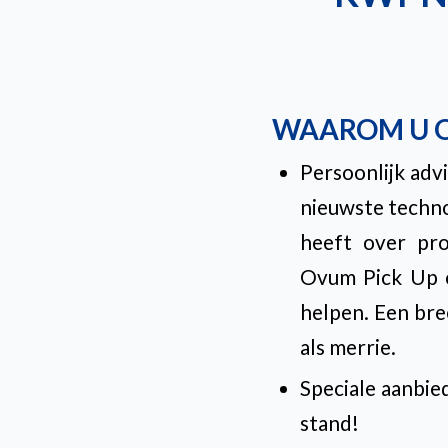
WAAROM U O
Persoonlijk adv
nieuwste techno
heeft over pro
Ovum Pick Up o
helpen. Een bre
als merrie.
Speciale aanbie
stand!