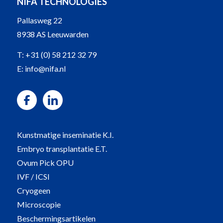
NIFA TECHNOLOGIES
Pallasweg 22
8938 AS Leeuwarden
T:
+31 (0) 58 212 32 79
E:
info@nifa.nl
Kunstmatige inseminatie K.I.
Embryo transplantatie E.T.
Ovum Pick OPU
IVF / ICSI
Cryogeen
Microscopie
Beschermingsartikelen